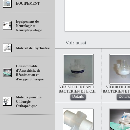
EQUIPEMENT
Equipement de
Neurologie et
Neurophysiologie
Voir aussi
Matériel de Psychiatrie
Consommable
d’Anesthésie, de
Réanimation et
d’oxygénothérapie
VH3150 FILTRE ANTI
VH3110 FILTR
BACTERIEN ET E.C.H
BACTERIEN ET
STANDARD (NEZ
ECH (NE
Détails
Détail
Moteurs pour La
ARTIFICIEL) SUPER HG
ARTIFICIEL)
Chirurgie
Orthopédique