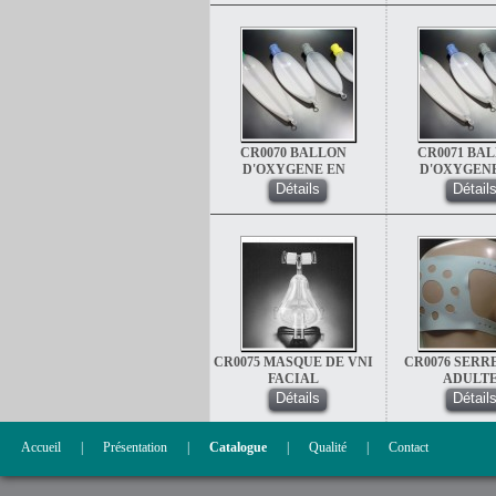
CR0070 BALLON
CR0071 BA
D'OXYGENE EN
D'OXYGEN
SILICONE 0.5L EN
SILICONE 1
Détails
Détail
SILICONE
SILICON
(AUTOCLAVABLE)
(AUTOCLAVA
CR0075 MASQUE DE VNI
CR0076 SERR
FACIAL
ADULT
Détails
Détail
Accueil
|
Présentation
|
Catalogue
|
Qualité
|
Contact