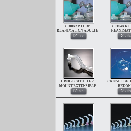
CR0045 KIT DE
CR0046 KI
REANIMATION ADULTE
REANIMAT
REUTILISABLE
PEDIATRI
Détails
Détail
(AUTOCLAVABLE)
REUTILISA
(AUTOCLAVA
CR0050 CATHETER
CR0051 FLAC
MOUNT EXTENSIBLE
REDON
Détails
Détail