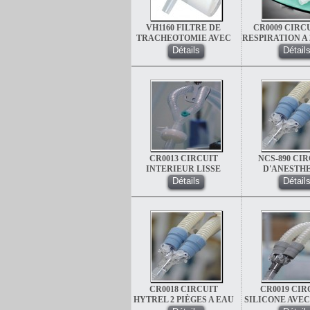
VH1160 FILTRE DE
CR0009 CIRC
TRACHEOTOMIE AVEC
RESPIRATION A 
TUBULURE D'OXYGENE
A EAU ADULTE
Détails
Détail
UNIQU
CR0013 CIRCUIT
NCS-890 CI
INTERIEUR LISSE
D'ANESTHE
ENFANT 2 PIEGE
REUTILISABLE
Détails
Détail
02 PIEGE A EA
CR0018 CIRCUIT
CR0019 CIR
HYTREL 2 PIÈGES A EAU
SILICONE AVEC