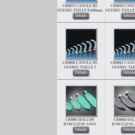
CR0055 CANULE DE
CR0056 CANU
GUEDEL TAILLE 0 (60mm)
GUEDEL TAILLE 
NOIR
BLANC
Détails
Détail
CR0060 CANULE DE
CR0061 CANU
GUEDEL TAILLE 5
GUEDEL TAI
(110mm) ORANGE
(120mm) M
Détails
Détail
CR0065 BALLON
CR0066 BA
D'OXYGENE SANS
D'OXYGENE
LATEX 3 L
LATEX 0.5
Détails
Détail