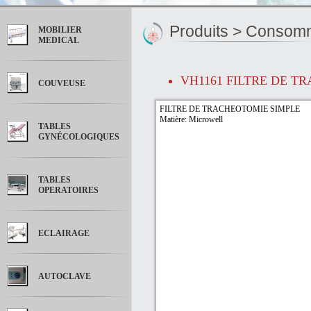
Produits >
Consomma
MOBILIER
MEDICAL
VH1161 FILTRE DE T
COUVEUSE
FILTRE DE TRACHEOTOMIE SIMPLE
Matière: Microwell
TABLES
GYNÉCOLOGIQUES
TABLES
OPERATOIRES
ECLAIRAGE
AUTOCLAVE