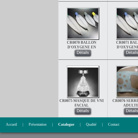
CR0070 BALLON
CR0071 BA
D'OXYGENE EN
D'OXYGEN
SILICONE 0.5L EN
SILICONE 1
Détails
Détail
SILICONE
SILICON
(AUTOCLAVABLE)
(AUTOCLAVA
CR0075 MASQUE DE VNI
CR0076 SERR
FACIAL
ADULT
Détails
Détail
Accueil
|
Présentation
|
Catalogue
|
Qualité
|
Contact