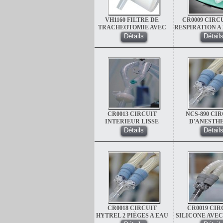
VH1160 FILTRE DE
CR0009 CIRC
TRACHEOTOMIE AVEC
RESPIRATION A 
TUBULURE D'OXYGENE
A EAU ADULTE
Détails
Détail
UNIQU
CR0013 CIRCUIT
NCS-890 CI
INTERIEUR LISSE
D'ANESTHE
ENFANT 2 PIEGE
REUTILISABLE
Détails
Détail
02 PIEGE A EA
CR0018 CIRCUIT
CR0019 CIR
HYTREL 2 PIÈGES A EAU
SILICONE AVEC