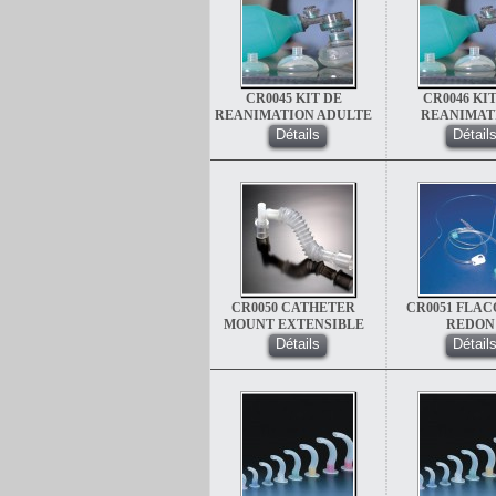
CR0045 KIT DE
CR0046 KI
REANIMATION ADULTE
REANIMAT
REUTILISABLE
PEDIATRI
Détails
Détail
(AUTOCLAVABLE)
REUTILISA
(AUTOCLAVA
CR0050 CATHETER
CR0051 FLAC
MOUNT EXTENSIBLE
REDON
Détails
Détail