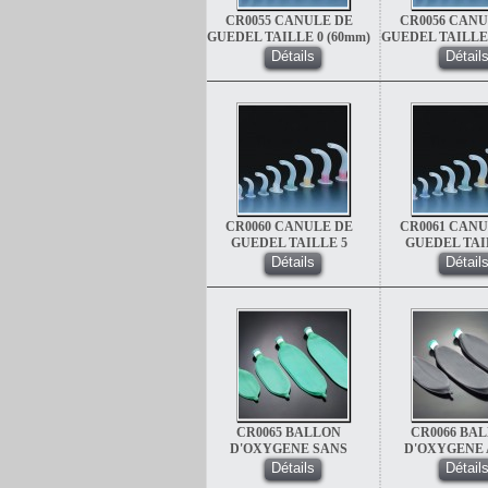
CR0055 CANULE DE
CR0056 CANU
GUEDEL TAILLE 0 (60mm)
GUEDEL TAILLE 
NOIR
BLANC
Détails
Détail
CR0060 CANULE DE
CR0061 CANU
GUEDEL TAILLE 5
GUEDEL TAI
(110mm) ORANGE
(120mm) M
Détails
Détail
CR0065 BALLON
CR0066 BA
D'OXYGENE SANS
D'OXYGENE
LATEX 3 L
LATEX 0.5
Détails
Détail