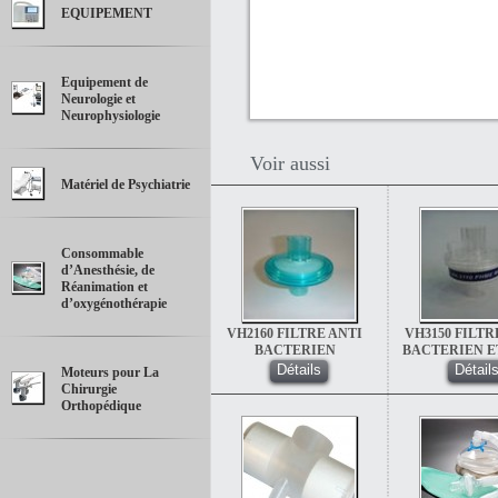
EQUIPEMENT
Equipement de
Neurologie et
Neurophysiologie
Voir aussi
Matériel de Psychiatrie
Consommable
d’Anesthésie, de
Réanimation et
d’oxygénothérapie
VH2160 FILTRE ANTI
VH3150 FILTR
BACTERIEN
BACTERIEN ET
STANDARD 
Détails
Détail
Moteurs pour La
ARTIFICIEL) S
Chirurgie
Orthopédique